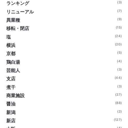
(3)
ランキング
(7)
リニューアル
(9)
異業種
(15)
移転・閉店
(24)
塩
(20)
横浜
(5)
京都
(4)
鶏白湯
(3)
芸能人
(44)
支店
(3)
煮干
(37)
商業施設
(88)
醤油
(2)
新潟
(127)
新店